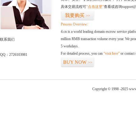
具体交易流程可
“点击这里”
查看或咨询support@
我要购买
>>
Process Overview:
4.cn is a world leading domain escrow service plat
million RMB transaction volume every year. We promi
联系我们
5 workdays.
For detailed process, you can
“visit here”
or contact
QQ：2726103981
BUY NOW
>>
Copyright © 1998 -2025 www.