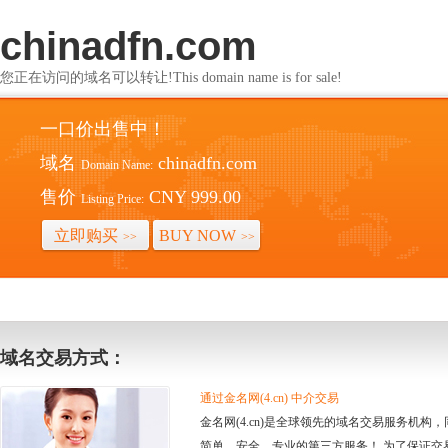
chinadfn.com
您正在访问的域名可以转让!This domain name is for sale!
一口价出售中！
域名
chinadfn.com
Domain Name:
售价
CNY 999.00
Listing Price:
立即购买
BUY NOW
>>
>>
域名交易方式：
通过金名网(4.cn) 中介交易
金名网(4.cn)是全球领先的域名交易服务机
简单、安全、专业的第三方服务！ 为了保证交